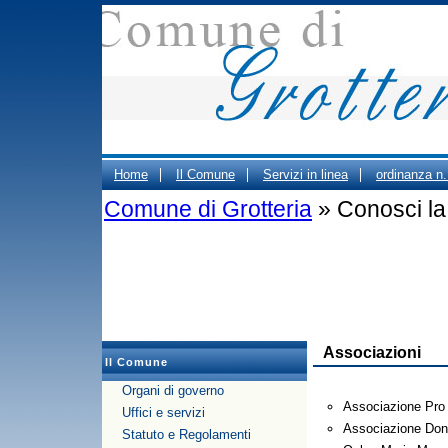
Home
Il Comune
Servizi in linea
ordinanza n
Comune di Grotteria
» Conosci la 
ORARIO CIMITERO
Portale Trasparenza - Gestione d
PUBBLICO DEGLI UFFICI COMUNALI
Associazioni
Il Comune
Organi di governo
Associazione Pro
Uffici e servizi
Associazione Donn
Statuto e Regolamenti