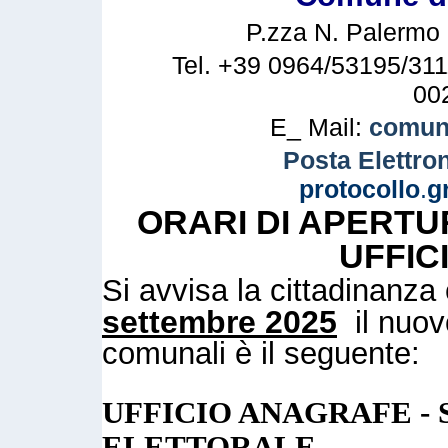
P.zza N. Palermo n
Tel. +39 0964/53195/311
00
E_ Mail:
comune
Posta Elettron
protocollo
.
g
ORARI DI APERTU
UFFIC
Si avvisa la cittadinanz
settembre 2025
il nuovo
comunali è il seguente:
UFFICIO ANAGRAFE - 
ELETTORALE