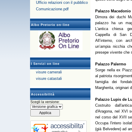
Ufficio relazioni con il pubblico
Comunicazione.pdf
Palazzo Macedonio
Dimora dei duchi Mac
palazzo ha un magni
Albo Pretorio on-line
L'antica chiesa gen
Cappella di San D
All’interno, con ar
un’ampia nicchia che
presepe vivente che s
I Servizi on line
Palazzo Palermo
Sorge nella ex Piazz
visure camerali
al patriota risorgimen
visure catastali
famiglia dei fonda
Margherita, originari 
Accessibilità
Palazzo Lupis de L
Scegli la versione:
Costruito dall'ant
d'Aragona, nel XVI 
nel corso del XVII s
Occupa l'intero isolat
(già Belvedere) ad an