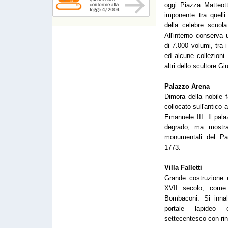
oggi Piazza Matteott
imponente tra quelli
della celebre scuol
All'interno conserva 
di 7.000 volumi, tra i
ed alcune collezioni d
altri dello scultore G
Palazzo Arena
Dimora della nobile f
collocato sull'antico 
Emanuele III. Il pal
degrado, ma mostra
monumentali del Pae
1773.
Villa Falletti
Grande costruzione ed
XVII secolo, come "
Bombaconi. Si innal
portale lapideo
settecentesco con ring