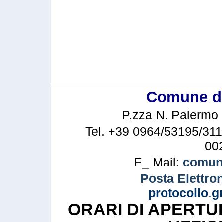
Comune di 
P.zza N. Palermo n
Tel. +39 0964/53195/311
00
E_ Mail:
comune
Posta Elettron
protocollo
.
g
ORARI DI APERTU