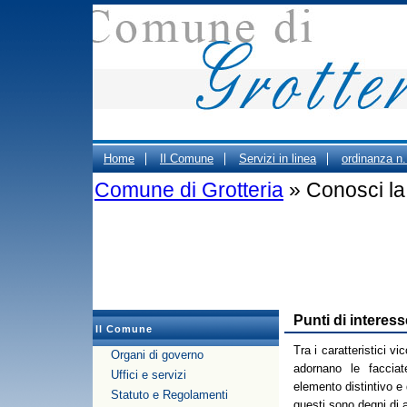
Home
Il Comune
Servizi in linea
ordinanza n
Comune di Grotteria
» Conosci la 
ORARIO CIMITERO
Portale Trasparenza - Gestione d
PUBBLICO DEGLI UFFICI COMUNALI
Punti di interess
Il Comune
Tra i caratteristici vi
Organi di governo
adornano le facciate
Uffici e servizi
elemento distintivo e d
Statuto e Regolamenti
questi sono degni di 