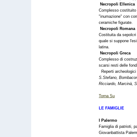
Necropoli Ellenica
Complesso costituito 
"inumazione" con corr
ceramiche figurate.
Necropoli Romana
Costituita da sepolcri
quale si suppone l'esis
latina.
Necropoli Greca
Complesso di costruz
scarsi resti delle fo
Reperti archeologici 
S.Stefano, Bombacone,
Ricciardo, Marcinà, 
Torna Su
LE FAMIGLIE
I Palermo
Famiglia di patrioti, p
Giovanbattista Paler