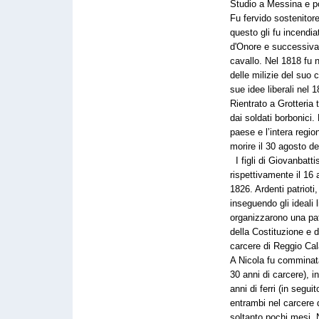
Studio a Messina e po
Fu fervido sostenitor
questo gli fu incendia
d'Onore e successivam
cavallo. Nel 1818 fu
delle milizie del suo c
sue idee liberali nel
Rientrato a Grotteria 
dai soldati borbonici.
paese e l’intera regio
morire il 30 agosto de
I figli di Giovanbatt
rispettivamente il 16 
1826. Ardenti patrioti
inseguendo gli ideali li
organizzarono una pat
della Costituzione e de
carcere di Reggio Cal
A Nicola fu comminata
30 anni di carcere), i
anni di ferri (in seguit
entrambi nel carcere 
soltanto pochi mesi. N