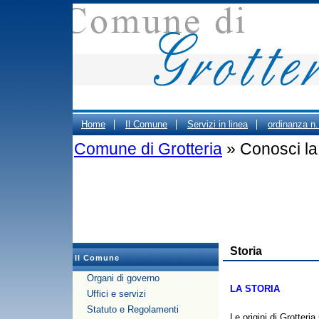
Home
Il Comune
Servizi in linea
ordinanza n
Comune di Grotteria
» Conosci la 
ORARIO CIMITERO
Portale Trasparenza - Gestione d
PUBBLICO DEGLI UFFICI COMUNALI
Storia
Il Comune
Organi di governo
LA STORIA
Uffici e servizi
Statuto e Regolamenti
Le origini di Grotteri