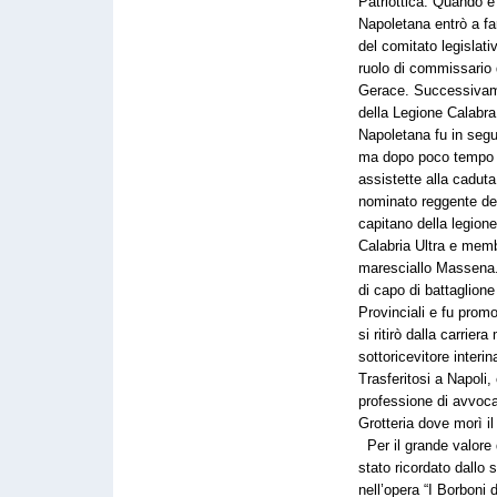
Patriottica. Quando è
Napoletana entrò a fa
del comitato legislati
ruolo di commissario 
Gerace. Successivamen
della Legione Calabra.
Napoletana fu in segu
ma dopo poco tempo t
assistette alla cadut
nominato reggente del
capitano della legione
Calabria Ultra e memb
maresciallo Massena. N
di capo di battaglione
Provinciali e fu prom
si ritirò dalla carrier
sottoricevitore interin
Trasferitosi a Napoli,
professione di avvoca
Grotteria dove morì i
Per il grande valore
stato ricordato dallo
nell’opera “I Borboni d