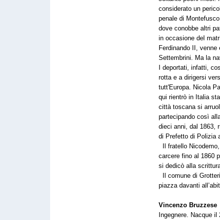
considerato un pericol
penale di Montefusco 
dove conobbe altri pat
in occasione del matri
Ferdinando II, venne 
Settembrini. Ma la n
I deportati, infatti, c
rotta e a dirigersi ver
tutt'Europa. Nicola P
qui rientrò in Italia s
città toscana si arruo
partecipando così alla
dieci anni, dal 1863, r
di Prefetto di Polizia
Il fratello Nicodemo,
carcere fino al 1860 p
si dedicò alla scrittur
Il comune di Grotteri
piazza davanti all’abit
Vincenzo Bruzzese
Ingegnere. Nacque il 