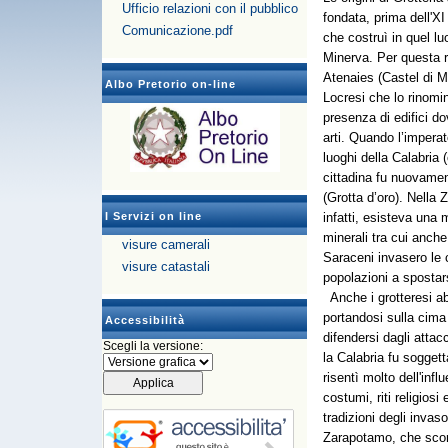
Ufficio relazioni con il pubblico
fondata, prima dell'X
Comunicazione.pdf
che costruì in quel l
Minerva. Per questa r
Atenaies (Castel di M
Albo Pretorio on-line
Locresi che lo rinomi
presenza di edifici d
arti. Quando l’imper
luoghi della Calabria 
cittadina fu nuovamen
(Grotta d’oro). Nella 
I Servizi on line
infatti, esisteva una 
minerali tra cui anche
visure camerali
Saraceni invasero le 
visure catastali
popolazioni a spostars
Anche i grotteresi ab
portandosi sulla cima 
Accessibilità
difendersi dagli att
Scegli la versione:
la Calabria fu soggett
risentì molto dell'infl
costumi, riti religios
tradizioni degli invas
Zarapotamo, che scorr