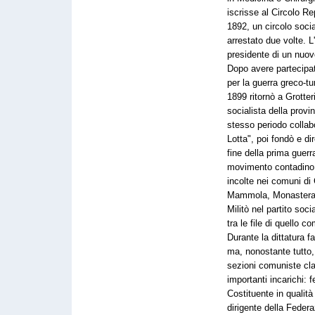
iscrisse al Circolo R
1892, un circolo socia
arrestato due volte. 
presidente di un nuovo
Dopo avere partecipato 
per la guerra greco-t
1899 ritornò a Grotte
socialista della provi
stesso periodo collab
Lotta", poi fondò e di
fine della prima guerr
movimento contadino p
incolte nei comuni di 
Mammola, Monasterac
Militò nel partito soci
tra le file di quello c
Durante la dittatura f
ma, nonostante tutto,
sezioni comuniste cla
importanti incarichi: 
Costituente in qualità
dirigente della Feder