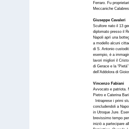
Ferraro. Fu proprietari
Meccaniche Calabresi 
Giuseppe Cavaleri
Scultore nato il 13 g
diplomato presso il Rea
Napoli aprì una botte
a modello alcuni citta
di S. Antonio custodit
esempio, è a immagine
lavori migliori il Cris
di Gerace e la “Pietà”
dell’Addolora di Gioio
Vincenzo Fabiani
Avvocato e patriota. 
Pietro e Caterina Baril
Intraprese i primi st
concludendoli a Napol
in Utroque Jure. Eser
brevissimo tempo perc
iniziò a partecipare al