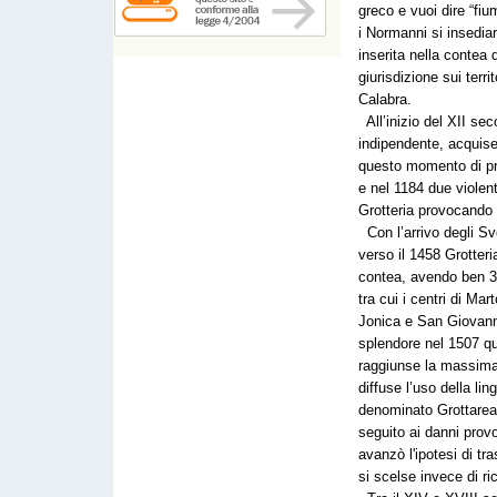
greco e vuoi dire “fiu
i Normanni si insediar
inserita nella contea 
giurisdizione sui terr
Calabra.
All’inizio del XII sec
indipendente, acquis
questo momento di pr
e nel 1184 due violent
Grotteria provocando 
Con l’arrivo degli Svev
verso il 1458 Grotteri
contea, avendo ben 3
tra cui i centri di M
Jonica e San Giovann
splendore nel 1507 qu
raggiunse la massima
diffuse l’uso della lin
denominato Grottarea, 
seguito ai danni provo
avanzò l'ipotesi di tra
si scelse invece di ric