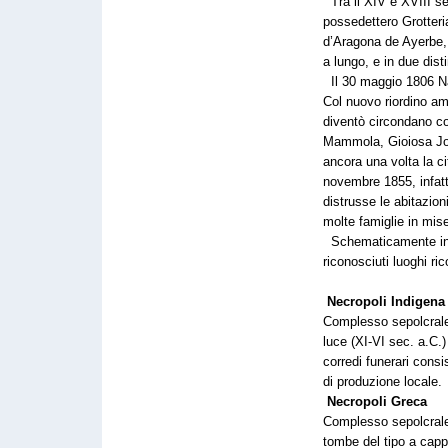
Tra il XIV e XVIII se
possedettero Grotteri
d’Aragona de Ayerbe, 
a lungo, e in due disti
Il 30 maggio 1806 Na
Col nuovo riordino am
diventò circondano con
Mammola, Gioiosa Jo
ancora una volta la ci
novembre 1855, infatt
distrusse le abitazio
molte famiglie in mise
Schematicamente in 
riconosciuti luoghi ric
Necropoli Indigena
Complesso sepolcrale 
luce (XI-VI sec. a.C.) 
corredi funerari consi
di produzione locale.
Necropoli Greca
Complesso sepolcrale 
tombe del tipo a cappu