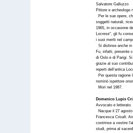
Salvatore Galluzzo
Pittore e archeologo 
Per le sue opere, ch
soggetti naturali, ric
1965, in occasione de
Locrese", gli fu con
i suoi meriti nel campo
Si distinse anche in
Fu, infatti, presente c
di Oslo e di Parigi. S
grazie al suo contribu
reperti dell’antica Loc
Per questa ragione la
nominò ispettore onor
Mori nel 1987.
Domenico Lupis Cri
Avvocato e letterato.
Nacque il 27 agosto 
Francesca Crisafi. An
costrinse a vestire l'a
studi, prima al sacerd