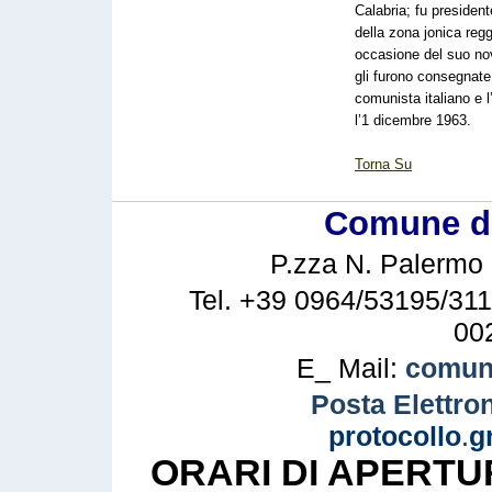
Calabria; fu president
della zona jonica regg
occasione del suo no
gli furono consegnate
comunista italiano e l
l’1 dicembre 1963.
Torna Su
Comune di 
P.zza N. Palermo n
Tel. +39 0964/53195/311
00
E_ Mail:
comune
Posta Elettron
protocollo
.
g
ORARI DI APERTU