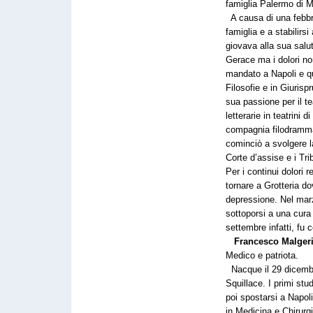
famiglia Palermo di 
A causa di una febbre 
famiglia e a stabilirs
giovava alla sua sal
Gerace ma i dolori n
mandato a Napoli e qui
Filosofie e in Giurisp
sua passione per il t
letterarie in teatrini
compagnia filodrammat
cominciò a svolgere l
Corte d’assise e i Tr
Per i continui dolori r
tornare a Grotteria d
depressione. Nel marz
sottoporsi a una cura 
settembre infatti, fu 
Francesco Malger
Medico e patriota.
Nacque il 29 dicemb
Squillace. I primi stud
poi spostarsi a Napoli
in Medicina e Chirurgia