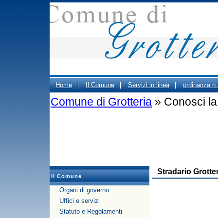
Home
Il Comune
Servizi in linea
ordinanza n
Comune di Grotteria
» Conosci la 
ORARIO CIMITERO
Portale Trasparenza - Gestione d
PUBBLICO DEGLI UFFICI COMUNALI
Stradario Grotte
Il Comune
Organi di governo
Uffici e servizi
Statuto e Regolamenti