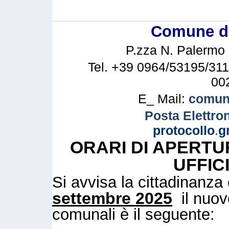
Comune di 
P.zza N. Palermo n
Tel. +39 0964/53195/311
00
E_ Mail:
comune
Posta Elettron
protocollo
.
g
ORARI DI APERTU
UFFIC
Si avvisa la cittadinanz
settembre 2025
il nuovo
comunali è il seguente: