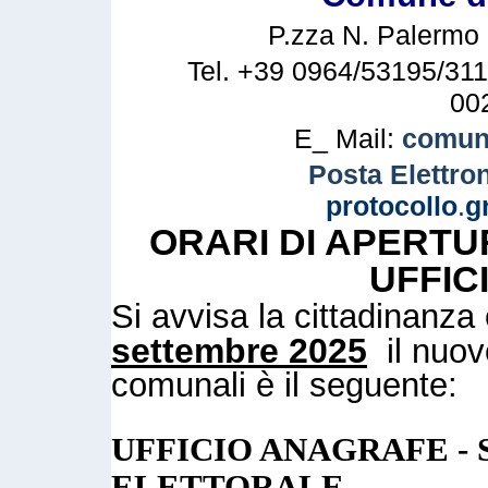
P.zza N. Palermo n
Tel. +39 0964/53195/311
00
E_ Mail:
comune
Posta Elettron
protocollo
.
g
ORARI DI APERTU
UFFIC
Si avvisa la cittadinanz
settembre 2025
il nuovo
comunali è il seguente:
UFFICIO ANAGRAFE - 
ELETTORALE