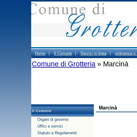
Home
Il Comune
Servizi in linea
ordinanza n
Comune di Grotteria
» Marcinà
ORARIO CIMITERO
Portale Trasparenza - Gestione d
PUBBLICO DEGLI UFFICI COMUNALI
Marcinà
Il Comune
Organi di governo
Uffici e servizi
Statuto e Regolamenti