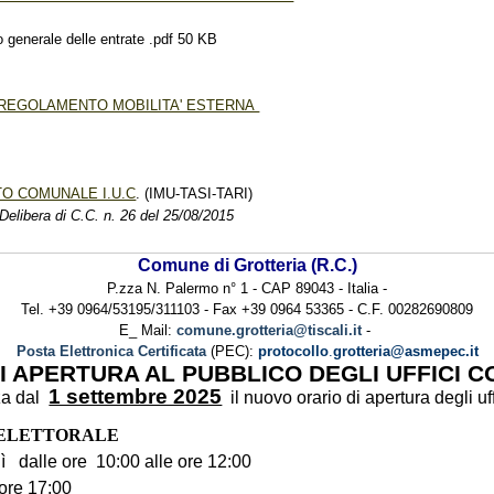
enerale delle entrate .pdf 50 KB
 REGOLAMENTO MOBILITA' ESTERNA
O COMUNALE I.U.C
. (IMU-TASI-TARI)
elibera di C.C. n. 26 del 25/08/2015
Comune di Grotteria (R.C.)
P.zza N. Palermo n° 1 - CAP 89043 - Italia -
Tel. +39 0964/53195/311103 - Fax +39 0964 53365 - C.F. 00282690809
E_ Mail:
comune.grotteria@tiscali.it
-
Posta Elettronica Certificata
(PEC):
protocollo
.
grotteria@asmepec.it
I APERTURA AL PUBBLICO DEGLI UFFICI 
1 settembre 2025
nza dal
il nuovo orario di apertura degli uf
- ELETTORALE
dì dalle ore 10:00 alle ore 12:00
 ore 17:00