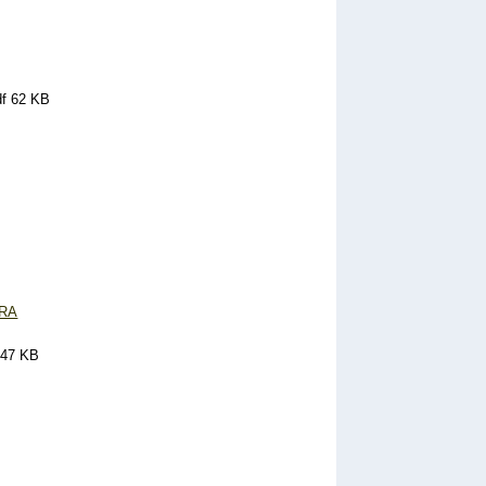
df 62 KB
URA
147 KB