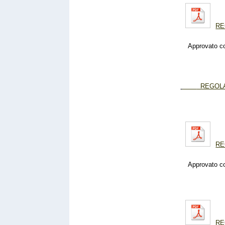
RE
Approvato con 
REGOLAM
RE
Approvato con 
RE