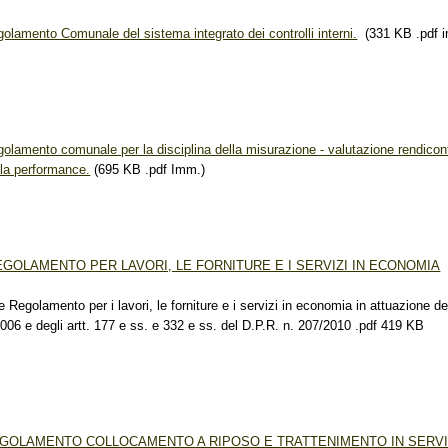
olamento Comunale del sistema integrato dei controlli interni.
(331 KB .pdf 
olamento comunale per la disciplina della misurazione - valutazione rendicon
lla performance.
(695 KB .pdf Imm.)
EGOLAMENTO PER LAVORI, LE FORNITURE E I SERVIZI IN ECONOMIA
golamento per i lavori, le forniture e i servizi in economia in attuazione dell
006 e degli artt. 177 e ss. e 332 e ss. del D.P.R. n. 207/2010 .pdf 419 KB
GOLAMENTO COLLOCAMENTO A RIPOSO E TRATTENIMENTO IN SERVI