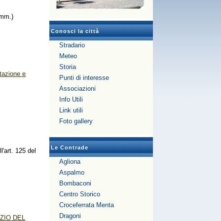
imm.)
Conosci la città
Stradario
Meteo
Storia
tazione e
Punti di interesse
Associazioni
Info Utili
Link utili
Foto gallery
Le Contrade
'art. 125 del
Agliona
Aspalmo
Bombaconi
Centro Storico
Croceferrata Menta
Dragoni
ZIO DEL