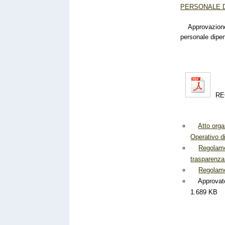
PERSONALE 
Approvazione R
personale dipe
RE
Atto orga
Operativo d
Regolame
trasparenza
Regolamen
Approvato 
1.689 KB