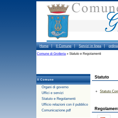
Home
Il Comune
Servizi in linea
ordin
Gestione dei Rifiuti Urbani
Comune di Grotteria
» Statuto e Regolamenti
Beni confiscati
OR
Statuto
Il Comune
Organi di governo
Statuto Co
Uffici e servizi
Statuto e Regolamenti
Ufficio relazioni con il pubblico
Regolament
Comunicazione.pdf