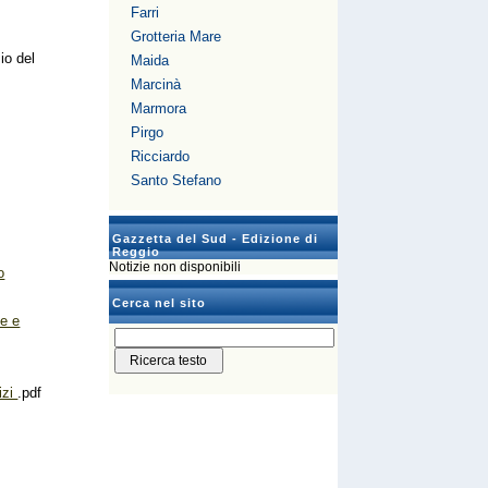
Farri
Grotteria Mare
io del
Maida
Marcinà
Marmora
Pirgo
Ricciardo
Santo Stefano
Gazzetta del Sud - Edizione di
Reggio
Notizie non disponibili
o
Cerca nel sito
ne e
izi
.pdf