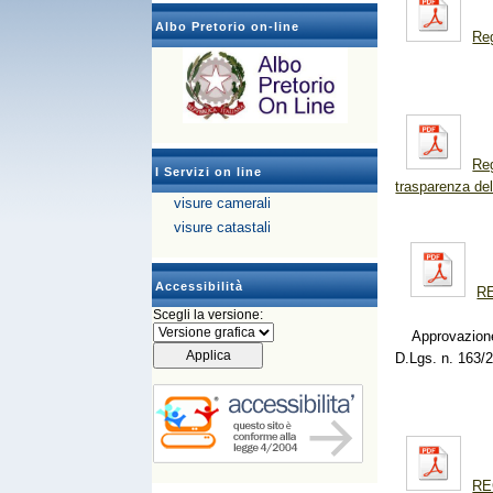
Albo Pretorio on-line
Reg
Reg
I Servizi on line
trasparenza de
visure camerali
visure catastali
Accessibilità
R
Scegli la versione:
Approvazione Re
D.Lgs. n. 163/2
RE