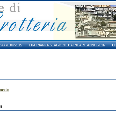
anza n. 04/2015
ORDINANZA STAGIONE BALNEARE ANNO 2016
O
ARI DI APERTURA AL PUBBLICO DEGLI UFFICI COMUNALI
munale
i