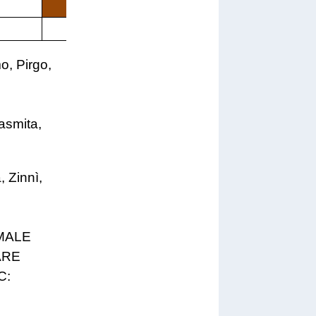
X
X
o, Pirgo,
asmita,
, Zinnì,
MALE
ARE
C: