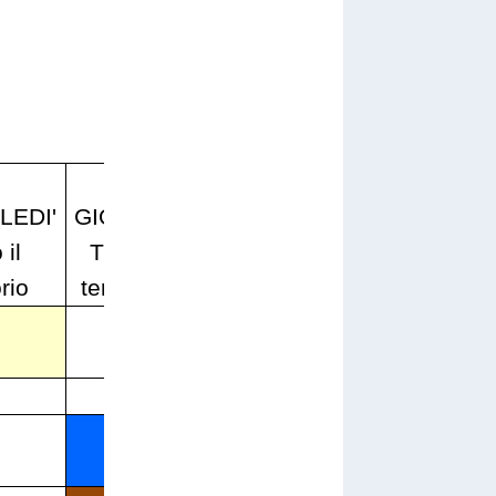
VENERDI'
EDI'
GIOVEDI'
Solo
SABATO
 il
Tutto il
parte
Tutto il
orio
territorio
alta**
territorio
X
X