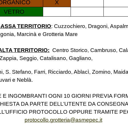
ORGANICO
X
VETRO
BASSA TERRITORIO
:
Cuzzochiero, Dragoni, Aspalm
igonia, Marcinà e Grotteria Mare
ALTA TERRITORIO:
Centro Storico, Cambruso, Cal
Zappia, Seggio, Catalisano, Gagliano,
 S. Stefano, Farri, Ricciardo, Ablacì, Zomino, Maida
uvari e Neblà.
 E INGOMBRANTI OGNI 10 GIORNI PREVIA FOR
CHIESTA DA PARTE DELL’UTENTE DA CONSEGN
LL’UFFICIO PROTOCOLLO OPPURE TRAMITE PE
protocollo.grotteria@asmepec.it