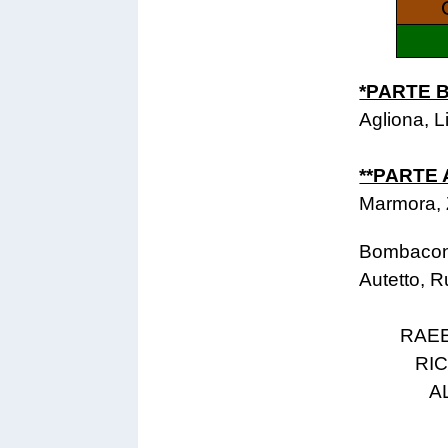
*PARTE 
Agliona, L
**PARTE 
Marmora, 
Bombaconi,
Autetto, R
RAEE
RI
A