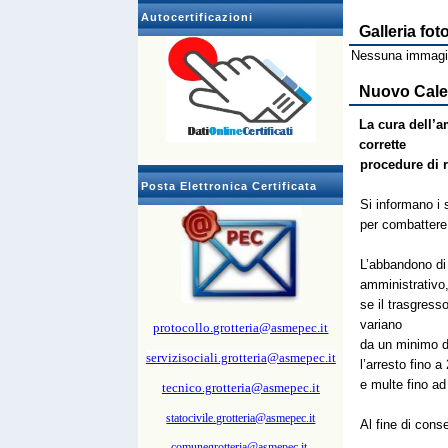
Autocertificazioni
Galleria fot
Nessuna immagin
Nuovo Calen
La cura dell’a
corrette
procedure di r
Posta Elettronica Certificata
Si informano i 
per combattere l
L’abbandono di 
amministrativo
se il trasgress
variano
protocollo.grotteria@asmepec.it
da un minimo di
servizisociali.grotteria@asmepec.it
l’arresto fino a
e multe fino a
tecnico.grotteria@asmepec.it
statocivile.grotteria@asmepec.it
Al fine di conse
comunegrotteria@asmepec.it