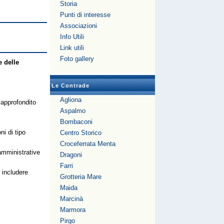
Storia
Punti di interesse
Associazioni
Info Utili
Link utili
Foto gallery
e delle
Le Contrade
Agliona
 approfondito
Aspalmo
Bombaconi
ni di tipo
Centro Storico
Croceferrata Menta
 amministrative
Dragoni
Farri
 includere
Grotteria Mare
Maida
Marcinà
Marmora
Pirgo