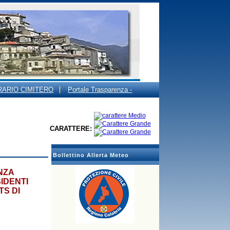
RARIO CIMITERO
Portale Trasparenza -
CARATTERE:
Bollettino Allerta Meteo
NZA
IDENTI
TS DI