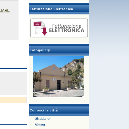
Fatturazione Elettronica
LIARE
Fotogallery
Conosci la città
Stradario
Meteo