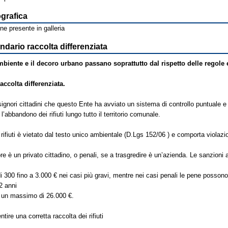
ografica
e presente in galleria
dario raccolta differenziata
mbiente e il decoro urbano passano soprattutto dal rispetto delle regole 
accolta differenziata.
signori cittadini che questo Ente ha avviato un sistema di controllo puntuale e
’abbandono dei rifiuti lungo tutto il territorio comunale.
rifiuti è vietato dal testo unico ambientale (D.Lgs 152/06 ) e comporta violazio
,
ore è un privato cittadino, o penali, se a trasgredire è un’azienda. Le sanzioni
 300 fino a 3.000 € nei casi più gravi, mentre nei casi penali le pene possono
 2 anni
d un massimo di 26.000 €.
ntire una corretta raccolta dei rifiuti