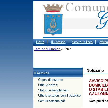
Home
Il Comune
Servizi in linea
ordin
Gestione dei Rifiuti Urbani
Comune di Grotteria
» Home
Beni confiscati
OR
Notiziario
Il Comune
Organi di governo
AVVISO P
Uffici e servizi
DOMICILI
O STABIL
Statuto e Regolamenti
CAULONI
Ufficio relazioni con il pubblico
Comunicazione.pdf
Data pubblic