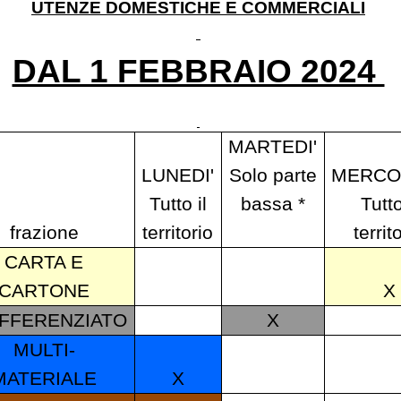
UTENZE DOMESTICHE E COMMERCIALI
DAL 1 FEBBRAIO 2024
MARTEDI'
LUNEDI'
Solo parte
MERCOL
Tutto il
bassa *
Tutto
frazione
territorio
territ
CARTA E
CARTONE
X
IFFERENZIATO
X
MULTI-
MATERIALE
X