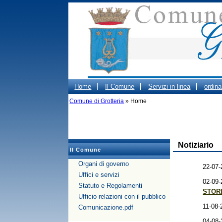
Home
Il Comune
Servizi in linea
ordin
Gestione dei Rifiuti Urbani
Comune di Grotteria
» Home
Beni confiscati
OR
Notiziario
Il Comune
Organi di governo
22-07-
Uffici e servizi
02-09-
Statuto e Regolamenti
STOR
Ufficio relazioni con il pubblico
11-08-
Comunicazione.pdf
04-08-