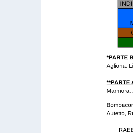
IND
*PARTE 
Agliona, L
**PARTE 
Marmora, 
Bombaconi,
Autetto, R
RAEE