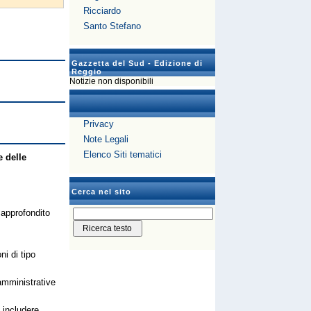
Ricciardo
Santo Stefano
Gazzetta del Sud - Edizione di
Reggio
Notizie non disponibili
Privacy
Note Legali
Elenco Siti tematici
e delle
Cerca nel sito
 approfondito
ni di tipo
 amministrative
 includere