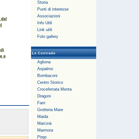
Storia
Punti di interesse
Associazioni
 del
Info Utili
el
Link utili
Foto gallery
 di
Le Contrade
e e
Agliona
Aspalmo
Bombaconi
Centro Storico
Croceferrata Menta
Dragoni
Farri
Grotteria Mare
Maida
Marcinà
Marmora
Pirgo