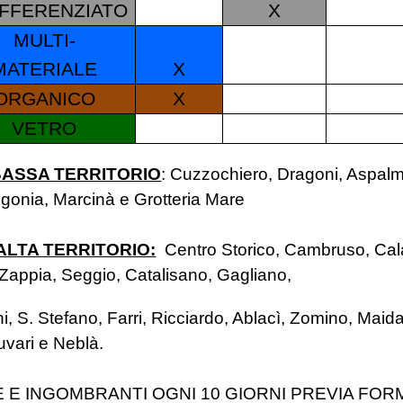
IFFERENZIATO
X
MULTI-
MATERIALE
X
ORGANICO
X
VETRO
BASSA TERRITORIO
:
Cuzzochiero, Dragoni, Aspalm
igonia, Marcinà e Grotteria Mare
ALTA TERRITORIO:
Centro Storico, Cambruso, Cal
Zappia, Seggio, Catalisano, Gagliano,
 S. Stefano, Farri, Ricciardo, Ablacì, Zomino, Maida
uvari e Neblà.
 E INGOMBRANTI OGNI 10 GIORNI PREVIA FOR