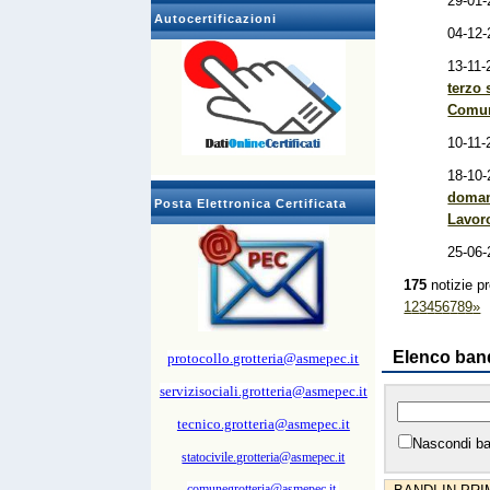
29-01-
Autocertificazioni
04-12-
13-11-
terzo 
Comun
10-11-
18-10-
domand
Posta Elettronica Certificata
Lavoro
25-06-
175
notizie pr
1
2
3
4
5
6
7
8
9
»
Elenco ban
protocollo.grotteria@asmepec.it
servizisociali.grotteria@asmepec.it
tecnico.grotteria@asmepec.it
Nascondi ba
statocivile.grotteria@asmepec.it
comunegrotteria@asmepec.it