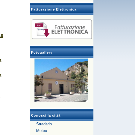
Fatturazione Elettronica
16
Fotogallery
o
o
I
Conosci la città
Stradario
Meteo