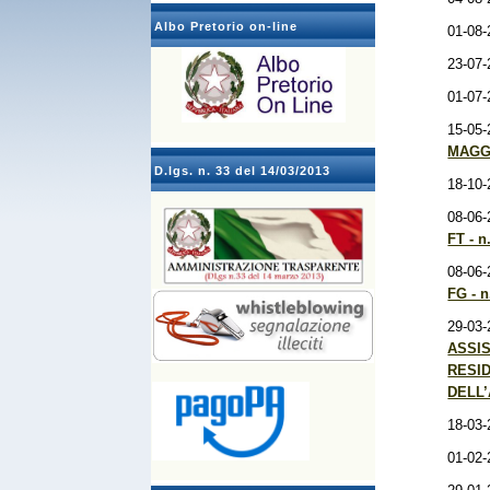
Albo Pretorio on-line
01-08-
23-07-
01-07-
15-05-
MAGG
D.lgs. n. 33 del 14/03/2013
18-10-
08-06-
FT - n
08-06-
FG - 
29-03-
ASSIS
RESID
DELL’
18-03-
01-02-