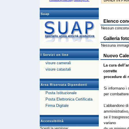
BANDI IN PR
Suap
Elenco con
Nessun concorso
Galleria fot
Nessuna immagin
I Servizi on line
Nuovo Calen
visure camerali
La cura dell’a
visure catastali
corrette
procedure di r
Area Riservata Dipendenti
Si informano i 
Posta Istituzionale
per combattere l
Posta Elettronica Certificata
Firma Digitale
L’abbandono di 
amministrativo
se il trasgress
Accessibilità
variano
Scegli la versione:
da un minimo di