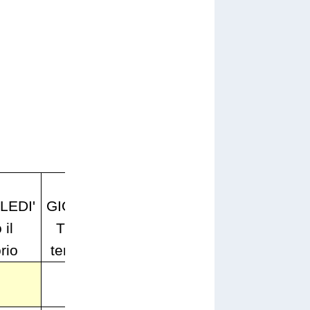
VENERDI'
EDI'
GIOVEDI'
Solo
SABATO
 il
Tutto il
parte
Tutto il
orio
territorio
alta**
territorio