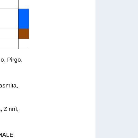
X
X
X
X
o, Pirgo,
asmita,
, Zinnì,
MALE