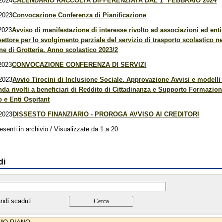
2024
CALENDARIO RACCOLTA DIFFERENZIATA DAL 1° FEBBRAIO 2024
2023
Convocazione Conferenza di Pianificazione
2023
Avviso di manifestazione di interesse rivolto ad associazioni ed enti
settore per lo svolgimento parziale del servizio di trasporto scolastico n
e di Grotteria. Anno scolastico 2023/2
2023
CONVOCAZIONE CONFERENZA DI SERVIZI
2023
Avvio Tirocini di Inclusione Sociale. Approvazione Avvisi e modelli
a rivolti a beneficiari di Reddito di Cittadinanza e Supporto Formazion
 e Enti Ospitant
2023
DISSESTO FINANZIARIO - PROROGA AVVISO AI CREDITORI
esenti in archivio / Visualizzate da 1 a 20
di
ndi scaduti