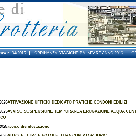
anza n. 04/2015
ORDINANZA STAGIONE BALNEARE ANNO 2016
O
ARI DI APERTURA AL PUBBLICO DEGLI UFFICI COMUNALI
2026
ATTIVAZIONE UFFICIO DEDICATO PRATICHE CONDONI EDILIZI
2025
AVVISO SOSPENSIONE TEMPORANEA EROGAZIONE ACQUA CEN
ICO
2025
avviso disinfestazione
2025
AUTOLETTURA E FOTOLETTURA CONTATORI IDRICI