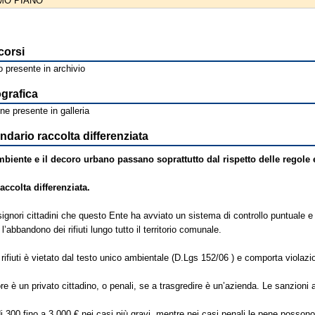
IMO PIANO
corsi
 presente in archivio
ografica
e presente in galleria
dario raccolta differenziata
mbiente e il decoro urbano passano soprattutto dal rispetto delle regole 
accolta differenziata.
signori cittadini che questo Ente ha avviato un sistema di controllo puntuale e
’abbandono dei rifiuti lungo tutto il territorio comunale.
rifiuti è vietato dal testo unico ambientale (D.Lgs 152/06 ) e comporta violazio
,
ore è un privato cittadino, o penali, se a trasgredire è un’azienda. Le sanzioni
 300 fino a 3.000 € nei casi più gravi, mentre nei casi penali le pene possono